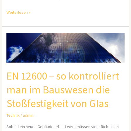
Weiterlesen »
EN
12600
–
so
kontrolliert
EN 12600 – so kontrolliert
man
im
man im Bauswesen die
Bauswesen
Stoßfestigkeit von Glas
die
Stoßfestigkeit
Technik
/
admin
von
Glas
Sobald ein neues Gebäude erbaut wird, müssen viele Richtlinien