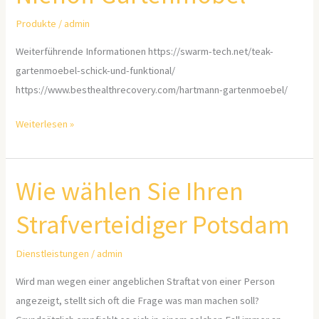
Produkte
/
admin
Weiterführende Informationen https://swarm-tech.net/teak-
gartenmoebel-schick-und-funktional/
https://www.besthealthrecovery.com/hartmann-gartenmoebel/
Weiterlesen »
Wie wählen Sie Ihren
Wie
wählen
Strafverteidiger Potsdam
Sie
Ihren
Dienstleistungen
/
admin
Strafverteidiger
Potsdam
Wird man wegen einer angeblichen Straftat von einer Person
angezeigt, stellt sich oft die Frage was man machen soll?