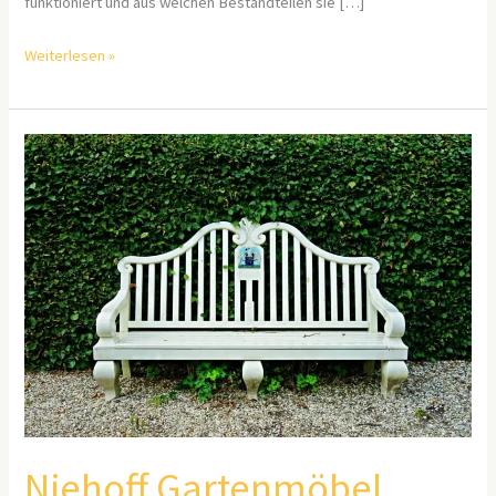
funktioniert und aus welchen Bestandteilen sie […]
Weiterlesen »
Niehoff
Gartenmöbel
Niehoff Gartenmöbel