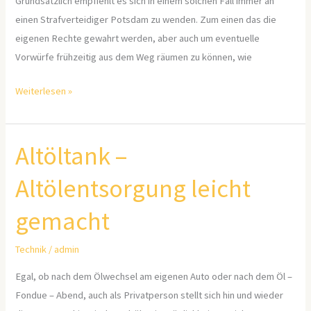
Grundsätzlich empfiehlt es sich in einem solchen Fall immer an
einen Strafverteidiger Potsdam zu wenden. Zum einen das die
eigenen Rechte gewahrt werden, aber auch um eventuelle
Vorwürfe frühzeitig aus dem Weg räumen zu können, wie
Weiterlesen »
Altöltank –
Altöltank
–
Altölentsorgung leicht
Altölentsorgung
leicht
gemacht
gemacht
Technik
/
admin
Egal, ob nach dem Ölwechsel am eigenen Auto oder nach dem Öl –
Fondue – Abend, auch als Privatperson stellt sich hin und wieder