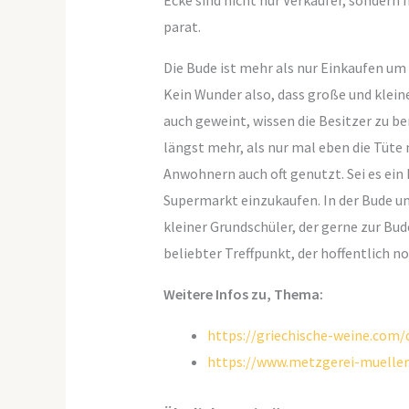
Ecke sind nicht nur Verkäufer, sondern 
parat.
Die Bude ist mehr als nur Einkaufen um 
Kein Wunder also, dass große und klein
auch geweint, wissen die Besitzer zu ber
längst mehr, als nur mal eben die Tüte
Anwohnern auch oft genutzt. Sei es ei
Supermarkt einzukaufen. In der Bude um 
kleiner Grundschüler, der gerne zur Bud
beliebter Treffpunkt, der hoffentlich n
Weitere Infos zu, Thema:
https://griechische-weine.com/
https://www.metzgerei-mueller.