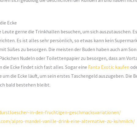
hören sich geduldig die Geschichten der Kunden an und haben nich
die Ecke
e Leute gerne die Trinkhallen besuchen, um sich auszutauschen. 
ichten. Es ist alles sehr persönlich, so etwas kann kein Supermark
 mit Süßes zu besorgen. Die meisten der Buden haben auch am Son
n Päckchen Nudeln oder Toilettenpapier zu besorgen, dass am Vor
die Ecke findet sich fast alles. Sogar eine
Fanta Exotic kaufen
od
e um die Ecke läuft, um sein erstes Taschengeld auszugeben. Die Bu
och bald bestehen bleibt.
durstloescher-in-den-fruchtigen-geschmacksvariationen/
com/alpro-mandel-vanille-drink-eine-alternative-zu-kuhmilch/