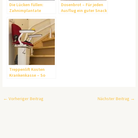
Die Lücken füllen:
Dosenbrot – Für jeden
Zahnimplantate
Ausflug ein guter Snack
Ascheberg
Treppenlift Kosten
Krankenkasse – So
sparen Sie eine Menge
Geld!
←
Vorheriger Beitrag
Nächster Beitrag
→