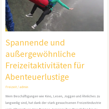
Abenteuerlustige
Spannende und
außergewöhnliche
Freizeitaktivitäten für
Abenteuerlustige
Freizeit
/
admin
Wem Beschäftigungen wie Kino, Lesen, Joggen und Ähnliches zu
langweilig sind, hat dank der stark gewachsenen Freizeitindustrie