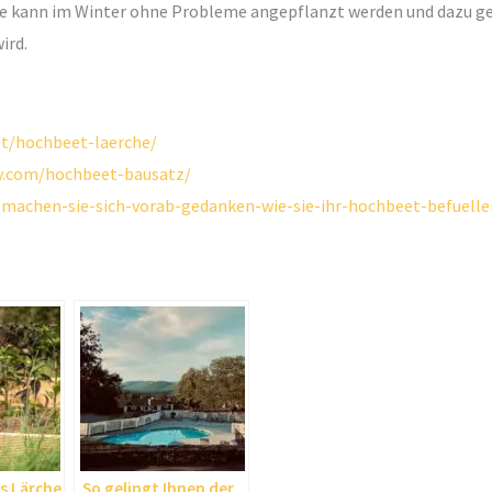
üse kann im Winter ohne Probleme angepflanzt werden und dazu 
ird.
et/hochbeet-laerche/
y.com/hochbeet-bausatz/
achen-sie-sich-vorab-gedanken-wie-sie-ihr-hochbeet-befuelle
s Lärche
So gelingt Ihnen der