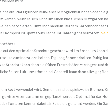
en werden muss.
welche aus Platzgründen keine andere Möglichkeit haben oder die g
 werden, wenn es sich nicht um einen klassischen Nutzgarten han
um einen betonierten Hinterhof handeln. Bei dem Gartenhochbeet
der Kompost ist spätestens nach fünf Jahren ganz verrottet.
Weit
nhochbeet
ss auf den optimalen Standort geachtet wird. Im Anschluss kann d
t sollte zumindest den halben Tag lang Sonne erhalten. Ruhig ka
zte Standort kann dann die frühen Frostschäden verringern und der
iche Seiten Luft-umströmt sind. Generell kann dann alles gepfla
einem Beet verwendet wird. Gemeint sind beispielsweise Blumen, 
n gewisse Arten zusammen gepflanzt werden. Optimal für das Hoc
oder Tomaten können dabei als Beispiele genannt werden. Ein Gä