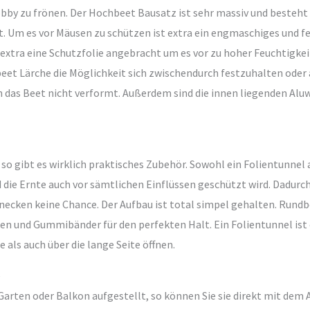
obby zu frönen. Der Hochbeet Bausatz ist sehr massiv und besteh
t. Um es vor Mäusen zu schützen ist extra ein engmaschiges und f
 extra eine Schutzfolie angebracht um es vor zu hoher Feuchtigkei
beet Lärche die Möglichkeit sich zwischendurch festzuhalten ode
ch das Beet nicht verformt. Außerdem sind die innen liegenden Alu
so gibt es wirklich praktisches Zubehör. Sowohl ein Folientunnel 
die Ernte auch vor sämtlichen Einflüssen geschützt wird. Dadurch
hnecken keine Chance. Der Aufbau ist total simpel gehalten. Ru
ken und Gummibänder für den perfekten Halt. Ein Folientunnel ist
e als auch über die lange Seite öffnen.
e
rten oder Balkon aufgestellt, so können Sie sie direkt mit dem An