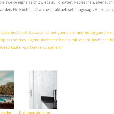
ielsweise eignen sich Zwiebeln, Tomaten, Radieschen, aber auch
erden. Ein Hochbeet Lärche ist aktuell sehr angesagt. Hiermit ma
et/der-hochbeet-bausatz-ist-bei-gaertnern-und-hobbygaertnern-
logies.com/das-eigene-hochbeet-bauen-mit-einem-hochbeet-ba
hbeet-kaufen-garten-verschoenern/
nen der
Die Innentür kann