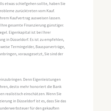
ls etwas schiefgehen sollte, haben Sie
 Probleme zurücktreten vom Kauf.
Ihrem Kaufvertrag ausweisen lassen.
 Ihre gesamte Finanzierung günstiger.
el. Eigenkapital ist bei Ihrer
ng in Düsseldorf. Es ist zu empfehlen,
sweise Termingelder, Bausparverträge,
nbringen, vorausgesetzt, Sie sind der
 einzubringen. Denn Eigenleistungen
ühren, desto mehr honoriert die Bank
ten realistisch einschätzen. Wenn Sie
erung in Düsseldorf ist es, dass Sie das
underwerbsteuer für den gekauften