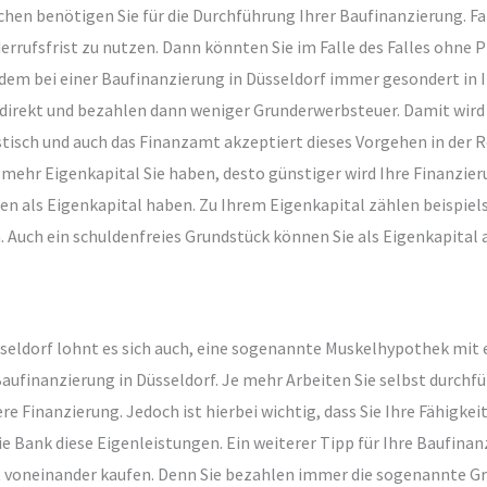
hen benötigen Sie für die Durchführung Ihrer Baufinanzierung. Fal
derrufsfrist zu nutzen. Dann könnten Sie im Falle des Falles ohne
dem bei einer Baufinanzierung in Düsseldorf immer gesondert in 
ndirekt und bezahlen dann weniger Grunderwerbsteuer. Damit wird
tisch und auch das Finanzamt akzeptiert dieses Vorgehen in der Reg
 mehr Eigenkapital Sie haben, desto günstiger wird Ihre Finanzieru
en als Eigenkapital haben. Zu Ihrem Eigenkapital zählen beispiel
 Auch ein schuldenfreies Grundstück können Sie als Eigenkapital a
seldorf lohnt es sich auch, eine sogenannte Muskelhypothek mit
Baufinanzierung in Düsseldorf. Je mehr Arbeiten Sie selbst durchf
re Finanzierung. Jedoch ist hierbei wichtig, dass Sie Ihre Fähigkei
e Bank diese Eigenleistungen. Ein weiterer Tipp für Ihre Baufinanzi
 voneinander kaufen. Denn Sie bezahlen immer die sogenannte Gr