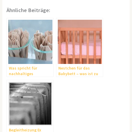
Ähnliche Beiträge:
Was spricht für
Nestchen für das
nachhaltiges
Babybett – was ist zu
Einwegbesteck?
beachten
Begleitheizung Ex