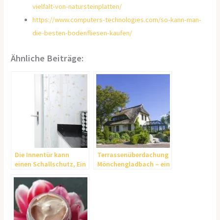
vielfalt-von-natursteinplatten/
https://www.computers-technologies.com/so-kann-man-
die-besten-bodenfliesen-kaufen/
Ähnliche Beiträge:
Die Innentür kann
Terrassenüberdachung
einen Schallschutz, Ein
Mönchengladbach – ein
bruchsschutz oder
Stück mehr
auch Wärmeschutz
Wohnqualität
bieten