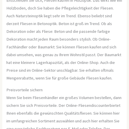
Entscheiden Sie sich, Fliesen kaufen in Holzoptik. Das wirkt wie ein
Holzboden, doch Sie haben die Pflegeleichtigkeit der Fliesen.
Auch Natursteinoptik liegt sehr im Trend. Ebenso beliebt sind
derzeit Fliesen in Betonoptik. Beton ist groß im Trend. Ob als
Dekoration oder als Fliese: Beton und die passende farbige
Dekoration macht jeden Raum besonders stylish. Ob Online-
Fachhändler oder Baumarkt: Sie können Fliesen kaufen und sich
dabei umsehen, was genau zu Ihrem Wohnstil passt. Der Baumarkt
hat eine kleinere Lagerkapazität, als der Online-Shop. Auch die
Preise sind im Online-Sektor unschlagbar. Sie erhalten oftmals
Mengenrabatte, wenn Sie für große Gebäude Fliesen kaufen.
Preisvorteile sichern
Wenn Sie beim Fliesenhändler ein großes Volumen bestellen, dann
sichern Sie sich Preisvorteile. Der Online-Fliesendiscounterbietet
Ihnen ebenfalls die gewünschten Qualitätsfliesen. Sie können hier
im umfangreichen Sortiment auswählen und auch hier erhalten Sie
eine persönliche Fachberatung per E-Mail oder Telefon. Der