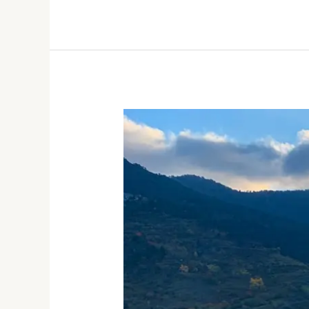
Urlaubsfeeling
zuhause
erleben