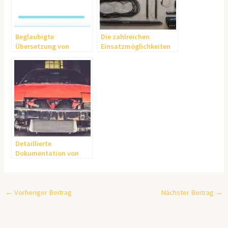
Beglaubigte
Die zahlreichen
Übersetzung von
Einsatzmöglichkeiten
professioneller Agentur
der Erklärvideos
Detaillierte
Dokumentation von
Unfallschäden am Auto
←
Vorheriger Beitrag
Nächster Beitrag
→