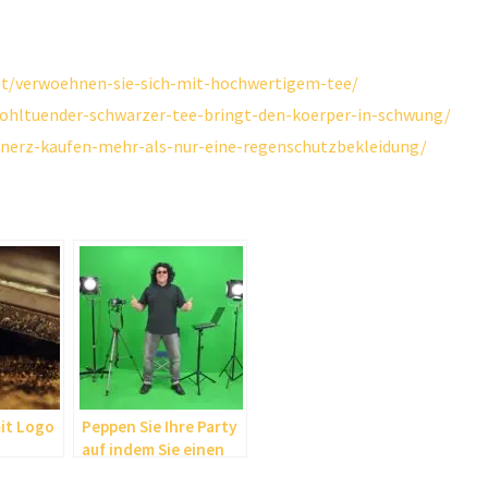
et/verwoehnen-sie-sich-mit-hochwertigem-tee/
ohltuender-schwarzer-tee-bringt-den-koerper-in-schwung/
ennerz-kaufen-mehr-als-nur-eine-regenschutzbekleidung/
it Logo
Peppen Sie Ihre Party
auf indem Sie einen
Photo Booth mieten