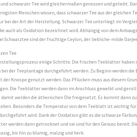
und schwarzer Tee wird gleichermaßen genossen und geliebt. Damit
enigsten Menschen wissen, dass schwarzer Tee aus der gleichen T
ur bei der Art der Herstellung. Schwarzer Tee unterliegt im Vergl
ie auch als Oxidation bezeichnet wird. Abhängig von dem Anbaugeb
 Schwarztee sind der fruchtige Ceylon, der liebliche-milde Darjee
rzen Tee
stellungsprozess einige Schritte. Die frischen Teeblätter haben 
 bei der Teeplantage durchgeführt werden. Zu Beginn werden die 
t der Knospe genutzt werden. Das Pflücken muss aus diesem Grun
gen. Die Teeblätter werden dann im Anschluss gewelkt und gerollt
d damit werden die ätherischen Öle freigesetzt. Es kommt dann zu
eben. Besonders die Temperatur von dem Teeblatt ist wichtig für 
chgeführt wird. Dank der Oxidation gibt es die schwarze Färbung
er werden dann getrocknet und sie sind für den Genuss bereit. Di
sig, bis hin zu blumig, malzig und herb.