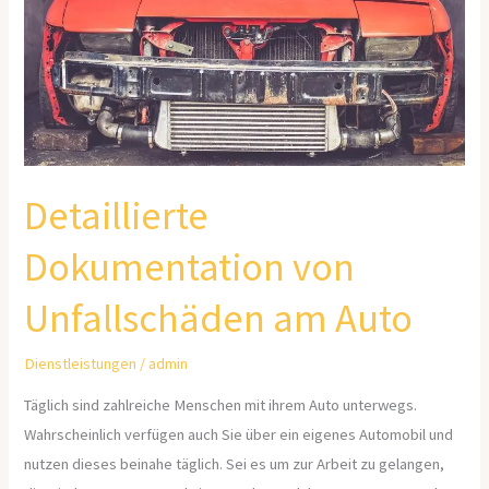
am
Auto
Detaillierte
Dokumentation von
Unfallschäden am Auto
Dienstleistungen
/
admin
Täglich sind zahlreiche Menschen mit ihrem Auto unterwegs.
Wahrscheinlich verfügen auch Sie über ein eigenes Automobil und
nutzen dieses beinahe täglich. Sei es um zur Arbeit zu gelangen,